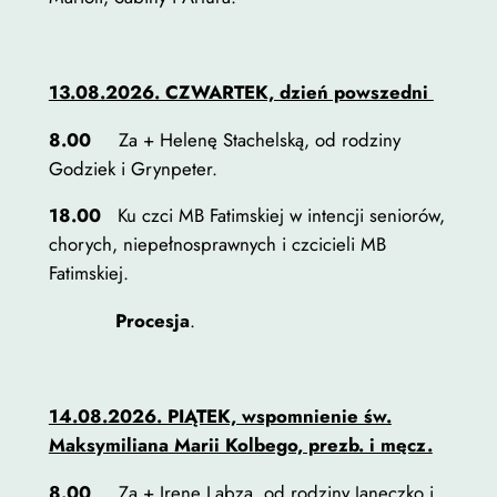
13.08.2026. CZWARTEK, dzień powszedni
8.00
Za + Helenę Stachelską, od rodziny
Godziek i Grynpeter.
18.00
Ku czci MB Fatimskiej w intencji seniorów,
chorych, niepełnosprawnych i czcicieli MB
Fatimskiej.
Procesja
.
14.08.2026. PIĄTEK, wspomnienie św.
Maksymiliana Marii Kolbego, prezb. i męcz.
8.00
Za + Irenę Labza, od rodziny Janeczko i