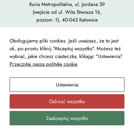
Kuria Metropolitalna, ul. Jordana 39
(wejście od ul. Wita Stwosza 16,
poziom -1), 40-043 Katowice
Informacje o zasadach ochrony
Obsługujemy pliki cookies. Jeśli uważasz, że to jest
ok, po prostu kliknij "Akceptuj wszystko". Możesz też
wybrać, jakie chcesz ciasteczka, klikając "Ustawienia".
Przeczytaj naszą politykę cookie
Designed with
WordPress
| Copyright © Parafia
Wszystkich Świętych w Pszczynie 2025|
Polityka cookies i
RODO
Ustawienia
BDO: 000546503
Odrzuć wszystko
Zaakceptuj wszystko