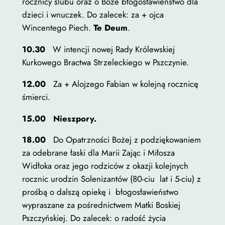
rocznicy ślubu oraz o Boże błogosławieństwo dla
dzieci i wnuczek. Do zalecek: za + ojca
Wincentego Piech.
Te Deum
.
10.30
W intencji nowej Rady Królewskiej
Kurkowego Bractwa Strzeleckiego w Pszczynie.
12.00
Za + Alojzego Fabian w kolejną rocznicę
śmierci.
15.00
Nieszpory
.
18.00
Do Opatrzności Bożej z podziękowaniem
za odebrane łaski dla Marii Zając i Miłosza
Widłoka oraz jego rodziców z okazji kolejnych
rocznic urodzin Solenizantów (80-ciu lat i 5-ciu) z
prośbą o dalszą opiekę i błogosławieństwo
wypraszane za pośrednictwem Matki Boskiej
Pszczyńskiej. Do zalecek: o radość życia