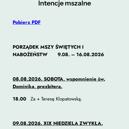
Intencje mszalne
Pobierz PDF
Konieczne
PORZĄDEK MSZY ŚWIĘTYCH I
Te pliki cookie
NABOŻEŃSTW
9.08. – 16.08.2026
nie są
opcjonalne. Są
one potrzebne
08.08.2026. SOBOTA, wspomnienie św.
do
Dominika, prezbitera.
funkcjonowania
strony
18.00
Za + Teresę Klopatowską.
internetowej.
Statystyka
09.08.2026. XIX NIEDZIELA ZWYKŁA.
Abyśmy mogli