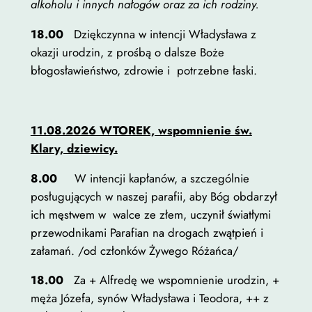
alkoholu i innych nałogów oraz za ich rodziny.
18.00
Dziękczynna w intencji Władysława z
okazji urodzin, z prośbą o dalsze Boże
błogosławieństwo, zdrowie i potrzebne łaski.
11.08.2026 WTOREK, wspomnienie św.
Klary, dziewicy
.
8.00
W intencji kapłanów, a szczególnie
posługujących w naszej parafii, aby Bóg obdarzył
ich męstwem w walce ze złem, uczynił światłymi
przewodnikami Parafian na drogach zwątpień i
załamań. /od członków Żywego Różańca/
18.00
Za + Alfredę we wspomnienie urodzin, +
męża Józefa, synów Władysława i Teodora, ++ z