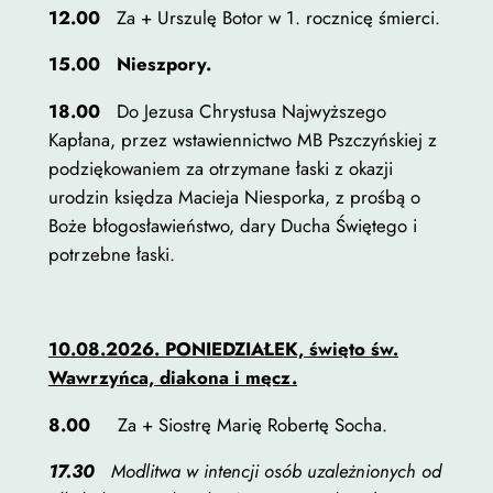
Jeśli odrzucisz te
12.00
Za + Urszulę Botor w 1. rocznicę śmierci.
pliki cookie,
niektóre funkcje
15.00
Nieszpory
.
znikną ze strony
18.00
Do Jezusa Chrystusa Najwyższego
internetowej.
Kapłana, przez wstawiennictwo MB Pszczyńskiej z
podziękowaniem za otrzymane łaski z okazji
Marketing
urodzin księdza Macieja Niesporka, z prośbą o
Udostępniając
Boże błogosławieństwo, dary Ducha Świętego i
swoje
potrzebne łaski.
zainteresowania i
zachowania
podczas
10.08.2026. PONIEDZIAŁEK, święto św.
odwiedzania naszej
Wawrzyńca, diakona i męcz
.
strony, zwiększasz
szansę na
8.00
Za + Siostrę Marię Robertę Socha.
zobaczenie
spersonalizowanych
17.30
Modlitwa w intencji osób uzależnionych od
treści i ofert.