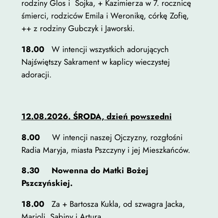
rodziny Glos i Sojka, + Kazimierza w 7. rocznicę
śmierci, rodziców Emila i Weronikę, córkę Zofię,
++ z rodziny Gubczyk i Jaworski.
18.00
W intencji wszystkich adorujących
Najświętszy Sakrament w kaplicy wieczystej
adoracji.
12.08.2026. ŚRODA, dzień powszedni
8.00
W intencji naszej Ojczyzny, rozgłośni
Radia Maryja, miasta Pszczyny i jej Mieszkańców.
8.30
Nowenna do Matki Bożej
Pszczyńskiej.
18.00
Za + Bartosza Kukla, od szwagra Jacka,
Marioli, Sabiny i Artura.