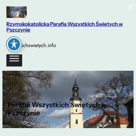
×
Przejdź
do
treści
Rzymskokatolicka Parafia Wszystkich Świętych w
Pszczynie
wszystkichswietych.info
Parafia Wszystkich Świętych w
Pszczynie