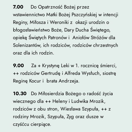
poprawić
7.00
Do Opatrzność Bożej przez
funkcjonalność
wstawiennictwo Matki Bożej Pszczyńskiej w intencji
i strukturę
Reginy, Miłosza i Weroniki z okazji urodzin o
strony
błogosławieństwo Boże, Dary Ducha Świętego,
internetowej,
opiekę Świętych Patronów i Aniołów Stróżów dla
na podstawie
Solenizantów, ich rodziców, rodziców chrzestnych
tego, jak
oraz dla ich rodzin.
strona jest
używana.
9.00
Za + Krystynę Leki w 1. rocznicę śmierci,
++ rodziców Gertrudę i Alfreda Wysłuch, siostrę
Reginę Kocur i brata Andrzeja.
Doświadczenie
Aby nasza strona
10.30
Do Miłosierdzia Bożego o radość życia
internetowa
wiecznego dla ++ Heleny i Ludwika Mrozik,
działała jak
rodziców z obu stron, Wiesława Szypuła, ++ z
najlepiej
rodziny Mrozik, Szypuła, Zyg oraz dusze w
podczas twojego
czyśćcu cierpiące.
przejścia na nią.