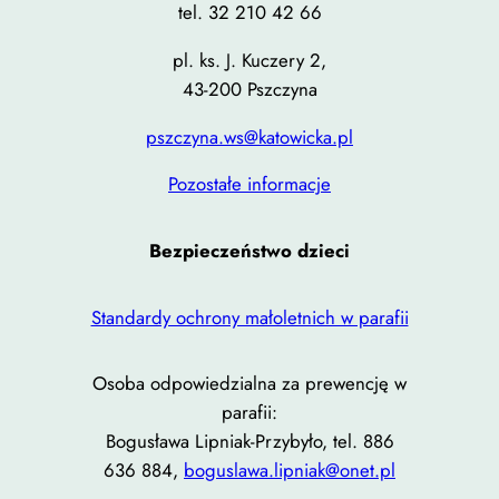
Jeśli odrzucisz te
tel. 32 210 42 66
pliki cookie,
pl. ks. J. Kuczery 2,
niektóre funkcje
43-200 Pszczyna
znikną ze strony
internetowej.
pszczyna.ws@katowicka.pl
Pozostałe informacje
Marketing
Udostępniając
swoje
Bezpieczeństwo dzieci
zainteresowania i
zachowania
Standardy ochrony małoletnich w parafii
podczas
odwiedzania naszej
Osoba odpowiedzialna za prewencję w
strony, zwiększasz
szansę na
parafii:
zobaczenie
Bogusława Lipniak-Przybyło, tel. 886
spersonalizowanych
636 884,
boguslawa.lipniak@onet.pl
treści i ofert.