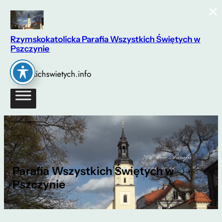
×
Przejdź
do
treści
Rzymskokatolicka Parafia Wszystkich Świętych w
Pszczynie
wszystkichswietych.info
Parafia Wszystkich Świętych w
Pszczynie