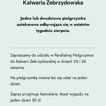
Kalwaria Zebrzydowska
Jedno lub dwudniowa pielgrzymka
autokarowa odbywająca się w ostatnim
tygodniu sierpnia.
Konieczne
Te pliki cookie
nie są
opcjonalne. Są
Zapraszamy do udziału w Parafialnej Pielgrzymce
one potrzebne
do Kalwarii Zebrzydowskiej w dniach 25 i 26
do
sierpnia.
funkcjonowania
strony
Na pielgrzymkę można też się udać na jeden
internetowej.
dzień.
Zapisy przyjmuje Kancelaria. Koszt wyjazdu na
Statystyka
jeden dzień 50 zł.
Abyśmy mogli