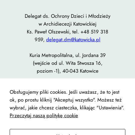
Delegat ds. Ochrony Dzieci i Młodzieży
w Archidiecezji Katowickiej
Ks. Paweł Olszewski, tel. +48 519 318
959,
delegat.dm@katowicka.pl
Kuria Metropolitalna, ul. Jordana 39
(wejście od ul. Wita Stwosza 16,
poziom -1), 40-043 Katowice
Informacje o zasadach ochrony
Obsługujemy pliki cookies. Jeśli uważasz, że to jest
ok, po prostu kliknij "Akceptuj wszystko". Możesz też
wybrać, jakie chcesz ciasteczka, klikając "Ustawienia".
Przeczytaj naszą politykę cookie
Designed with
WordPress
| Copyright © Parafia
Wszystkich Świętych w Pszczynie 2025|
Polityka cookies i
RODO