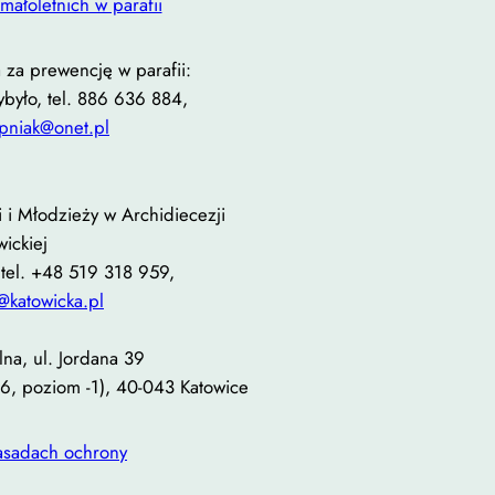
małoletnich w parafii
za prewencję w parafii:
ybyło, tel. 886 636 884,
ipniak@onet.pl
 i Młodzieży w Archidiecezji
wickiej
 tel. +48 519 318 959,
@katowicka.pl
lna, ul. Jordana 39
16, poziom -1), 40-043 Katowice
zasadach ochrony