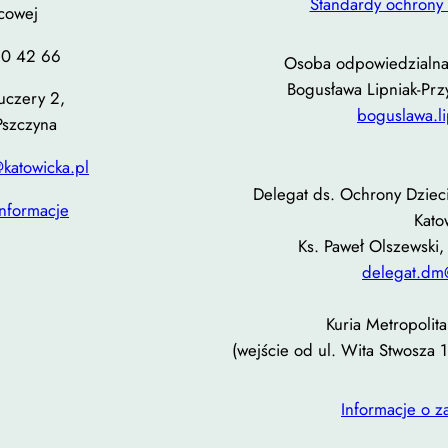
Standardy ochrony 
cowej
10 42 66
Osoba odpowiedzialna 
Bogusława Lipniak-Prz
Kuczery 2,
boguslawa.l
Pszczyna
katowicka.pl
Delegat ds. Ochrony Dzieci
informacje
Kato
Ks. Paweł Olszewski,
delegat.dm
Kuria Metropolita
(wejście od ul. Wita Stwosza 
Informacje o 