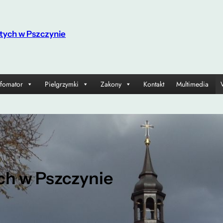
tych w Pszczynie
nfomator
Pielgrzymki
Zakony
Kontakt
Multimedia
ch w Pszczynie