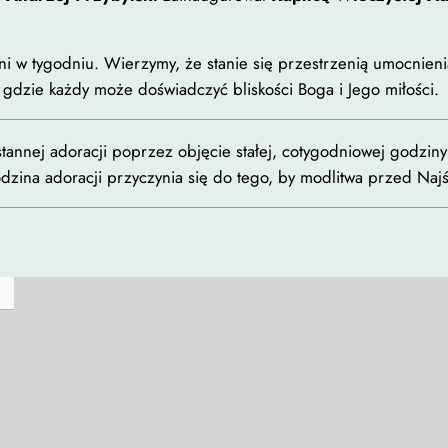
poprawić
funkcjonalność
ni w tygodniu. Wierzymy, że stanie się przestrzenią umocnieni
i strukturę
gdzie każdy może doświadczyć bliskości Boga i Jego miłości.
strony
internetowej,
na podstawie
stannej adoracji poprzez objęcie stałej, cotygodniowej godzin
tego, jak
dzina adoracji przyczynia się do tego, by modlitwa przed Na
strona jest
używana.
Doświadczenie
Aby nasza strona
internetowa
działała jak
najlepiej
podczas twojego
przejścia na nią.