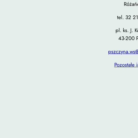
Różań
tel. 32 2
pl. ks. J. 
43-200 
pszczyna.ws@
Pozostałe 