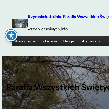
Przejdź
do
Rzymskokatolicka Parafia Wszystkich Świę
treści
wszystkichswietych.info
Strona główna
Ogłoszenia
Intencje
Sakramenty
I
Parafia Wszystkich Święty