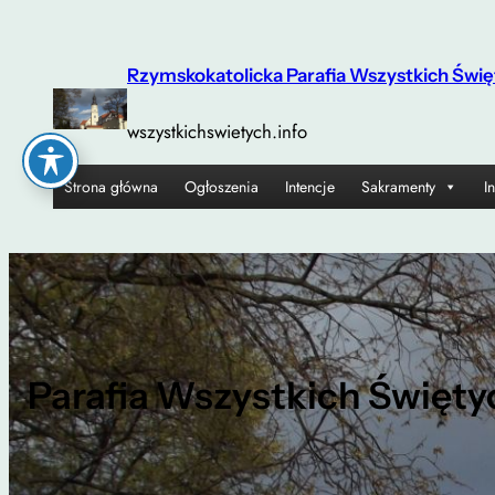
Przejdź
do
Rzymskokatolicka Parafia Wszystkich Świę
treści
wszystkichswietych.info
Strona główna
Ogłoszenia
Intencje
Sakramenty
I
Parafia Wszystkich Święty