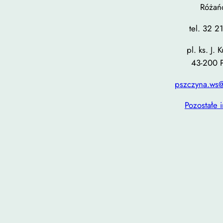
Różań
tel. 32 2
pl. ks. J. 
43-200 
pszczyna.ws@
Pozostałe 