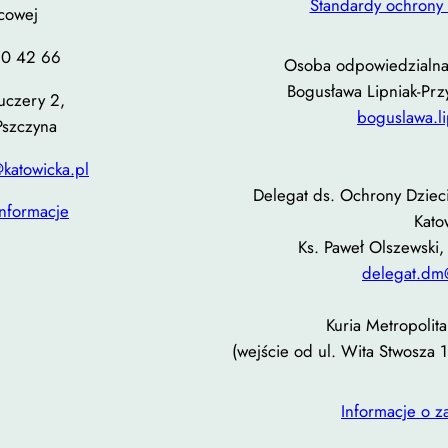
Standardy ochrony 
cowej
10 42 66
Osoba odpowiedzialna 
Bogusława Lipniak-Prz
Kuczery 2,
boguslawa.l
Pszczyna
katowicka.pl
Delegat ds. Ochrony Dzieci
informacje
Kato
Ks. Paweł Olszewski,
delegat.dm
Kuria Metropolita
(wejście od ul. Wita Stwosza 
Informacje o 