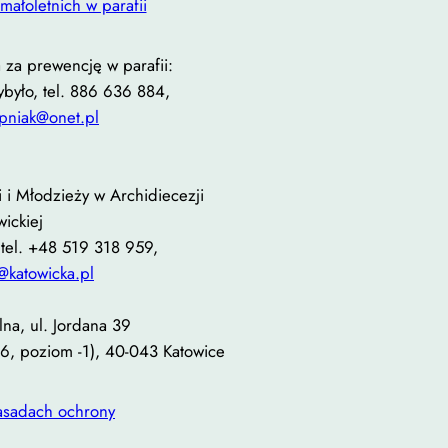
małoletnich w parafii
za prewencję w parafii:
ybyło, tel. 886 636 884,
ipniak@onet.pl
 i Młodzieży w Archidiecezji
wickiej
 tel. +48 519 318 959,
@katowicka.pl
lna, ul. Jordana 39
16, poziom -1), 40-043 Katowice
zasadach ochrony