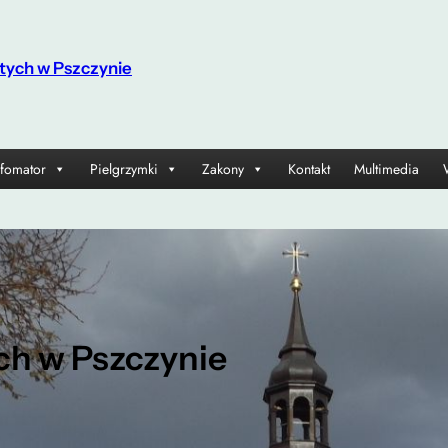
tych w Pszczynie
nfomator
Pielgrzymki
Zakony
Kontakt
Multimedia
ch w Pszczynie