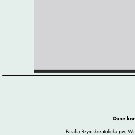
Dane ko
Parafia Rzymskokatolicka pw. Wsz