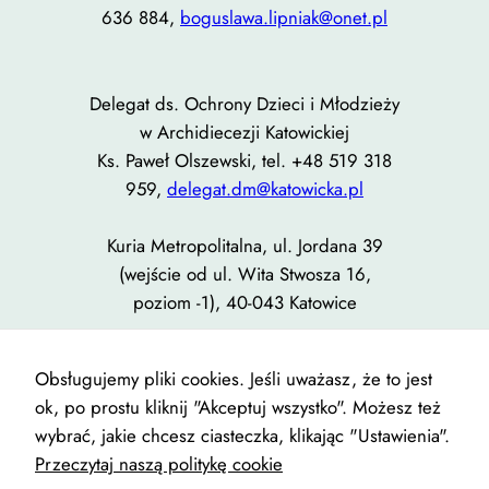
636 884,
boguslawa.lipniak@onet.pl
Delegat ds. Ochrony Dzieci i Młodzieży
w Archidiecezji Katowickiej
Ks. Paweł Olszewski, tel. +48 519 318
959,
delegat.dm@katowicka.pl
Kuria Metropolitalna, ul. Jordana 39
(wejście od ul. Wita Stwosza 16,
poziom -1), 40-043 Katowice
Informacje o zasadach ochrony
Obsługujemy pliki cookies. Jeśli uważasz, że to jest
ok, po prostu kliknij "Akceptuj wszystko". Możesz też
wybrać, jakie chcesz ciasteczka, klikając "Ustawienia".
Przeczytaj naszą politykę cookie
Designed with
WordPress
| Copyright © Parafia