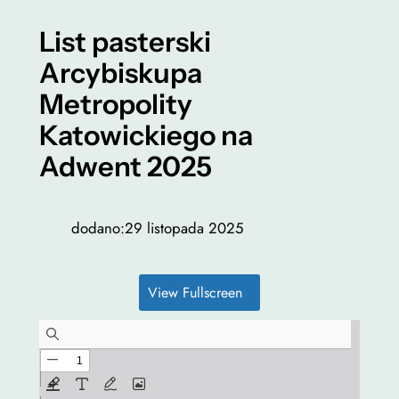
List pasterski
Arcybiskupa
Metropolity
Katowickiego na
Konieczne
Adwent 2025
Te pliki cookie
nie są
opcjonalne. Są
one potrzebne
dodano:
29 listopada 2025
do
funkcjonowania
strony
View Fullscreen
internetowej.
Statystyka
Abyśmy mogli