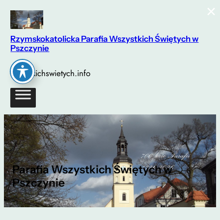
×
Przejdź
do
treści
Rzymskokatolicka Parafia Wszystkich Świętych w
Pszczynie
wszystkichswietych.info
Parafia Wszystkich Świętych w
Pszczynie